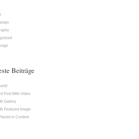
l
esign
raphy
gorized
sign
ste Beiträge
orld!
d Post With Video
th Gallery
th Featured Image
laced in Content