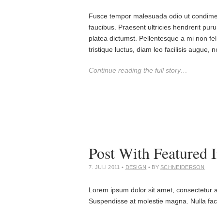
Fusce tempor malesuada odio ut condiment
faucibus. Praesent ultricies hendrerit puru
platea dictumst. Pellentesque a mi non feli
tristique luctus, diam leo facilisis augue,
Continue reading the full story…
Post With Featured 
7. JULI 2011
•
DESIGN
• BY
SCHNEIDERSON
Lorem ipsum dolor sit amet, consectetur adip
Suspendisse at molestie magna. Nulla facil