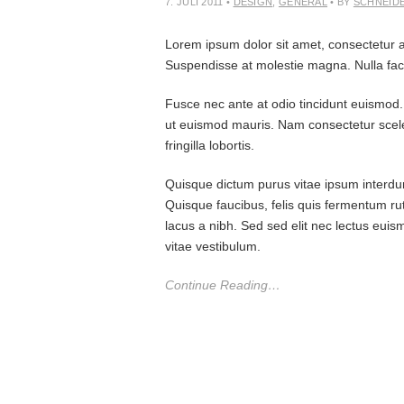
7. JULI 2011
•
DESIGN
,
GENERAL
• BY
SCHNEID
Lorem ipsum dolor sit amet, consectetur adip
Suspendisse at molestie magna. Nulla facil
Fusce nec ante at odio tincidunt euismod.
ut euismod mauris. Nam consectetur sceler
fringilla lobortis.
Quisque dictum purus vitae ipsum interdum
Quisque faucibus, felis quis fermentum 
lacus a nibh. Sed sed elit nec lectus euis
vitae vestibulum.
Continue Reading…