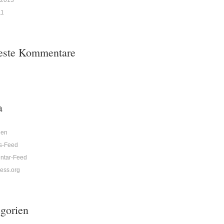
 2013
11
este Kommentare
a
den
gs-Feed
tar-Feed
ess.org
gorien