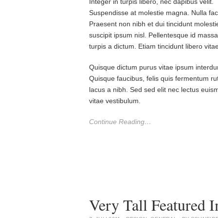
Integer in turpis libero, nec dapibus velit.
Suspendisse at molestie magna. Nulla facil
Praesent non nibh et dui tincidunt molest
suscipit ipsum nisl. Pellentesque id mass
turpis a dictum. Etiam tincidunt libero vitae
Quisque dictum purus vitae ipsum interdum
Quisque faucibus, felis quis fermentum 
lacus a nibh. Sed sed elit nec lectus euis
vitae vestibulum.
Continue Reading…
Very Tall Featured 