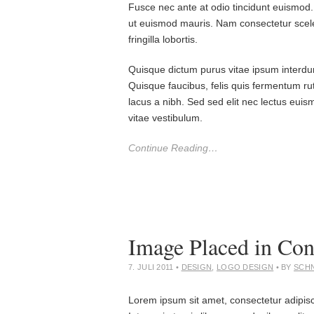
Fusce nec ante at odio tincidunt euismod.
ut euismod mauris. Nam consectetur sceler
fringilla lobortis.
Quisque dictum purus vitae ipsum interdum
Quisque faucibus, felis quis fermentum 
lacus a nibh. Sed sed elit nec lectus euis
vitae vestibulum.
Continue Reading…
Image Placed in Con
7. JULI 2011
•
DESIGN
,
LOGO DESIGN
• BY
SCH
Lorem ipsum sit amet, consectetur adipisci