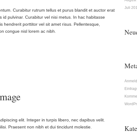
August
Juli 20
um. Curabitur rutrum tellus et purus blandit et auctor erat
s id pulvinar. Curabitur vel nisi metus. In hac habitasse
s hendrerit porttitor vel sit amet risus. Pellentesque,
Neu
 non congue nisl lorem ac nibh.
Met
Anmel
Eintra
Image
Kommen
WordPr
iscing elit. Integer in turpis libero, nec dapibus velit.
Kate
isi. Praesent non nibh et dui tincidunt molestie.