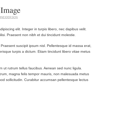
 Image
HNEIDERSON
iscing elit. Integer in turpis libero, nec dapibus velit.
isi. Praesent non nibh et dui tincidunt molestie.
 Praesent suscipit ipsum nisl. Pellentesque id massa erat,
isque turpis a dictum. Etiam tincidunt libero vitae metus
 ut rutrum tellus faucibus. Aenean sed nunc ligula.
rutrum, magna felis tempor mauris, non malesuada metus
mod sollicitudin. Curabitur accumsan pellentesque lectus