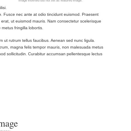
Image inserted but not set as featured image.
isi.
ie. Fusce nec ante at odio tincidunt euismod. Praesent
a erat, ut euismod mauris. Nam consectetur scelerisque
 metus fringilla lobortis.
 ut rutrum tellus faucibus. Aenean sed nunc ligula.
rutrum, magna felis tempor mauris, non malesuada metus
mod sollicitudin. Curabitur accumsan pellentesque lectus
Image