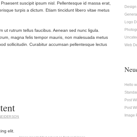
 Praesent suscipit ipsum nisl. Pellentesque id massa erat,
Design
isque turpis a dictum. Etiam tincidunt libero vitae metus
Genera
Logo D
Photog
 ut rutrum tellus faucibus. Aenean sed nunc ligula.
rutrum, magna felis tempor mauris, non malesuada metus
Uncate
mod sollicitudin. Curabitur accumsan pellentesque lectus
Web De
Neue
Hello w
Standar
Post Wi
tent
Post Wi
Image P
NEIDERSON
ng elit.