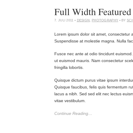
Full Width Featured
7. JULI 2011
•
DESIGN
,
PHOTOGRAPHY
• BY
SC
Lorem ipsum dolor sit amet, consectetur adip
Suspendisse at molestie magna. Nulla facil
Fusce nec ante at odio tincidunt euismod.
ut euismod mauris. Nam consectetur sceler
fringilla lobortis.
Quisque dictum purus vitae ipsum interdum
Quisque faucibus, felis quis fermentum 
lacus a nibh. Sed sed elit nec lectus euis
vitae vestibulum.
Continue Reading…