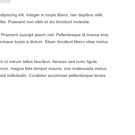
ERSON
iscing elit. Integer in turpis libero, nec dapibus velit.
isi. Praesent non nibh et dui tincidunt molestie.
 Praesent suscipit ipsum nisl. Pellentesque id massa erat,
isque turpis a dictum. Etiam tincidunt libero vitae metus
 ut rutrum tellus faucibus. Aenean sed nunc ligula.
rutrum, magna felis tempor mauris, non malesuada metus
mod sollicitudin. Curabitur accumsan pellentesque lectus