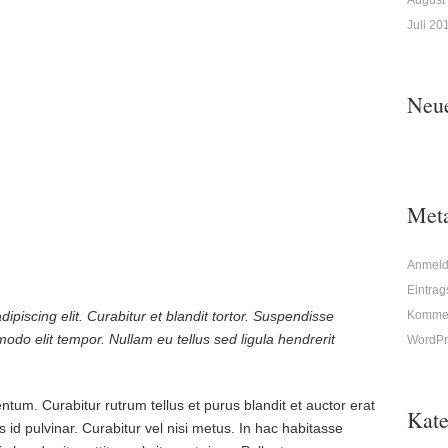
August
Juli 20
Neu
Met
Anmel
Eintra
ipiscing elit. Curabitur et blandit tortor. Suspendisse
Kommen
odo elit tempor. Nullam eu tellus sed ligula hendrerit
WordPr
um. Curabitur rutrum tellus et purus blandit et auctor erat
Kate
s id pulvinar. Curabitur vel nisi metus. In hac habitasse