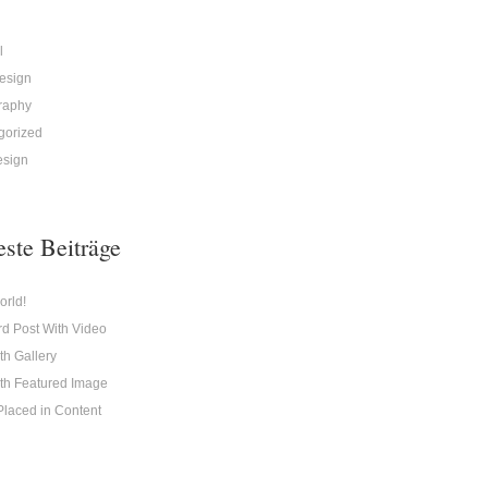
l
esign
raphy
gorized
sign
ste Beiträge
orld!
d Post With Video
th Gallery
th Featured Image
laced in Content