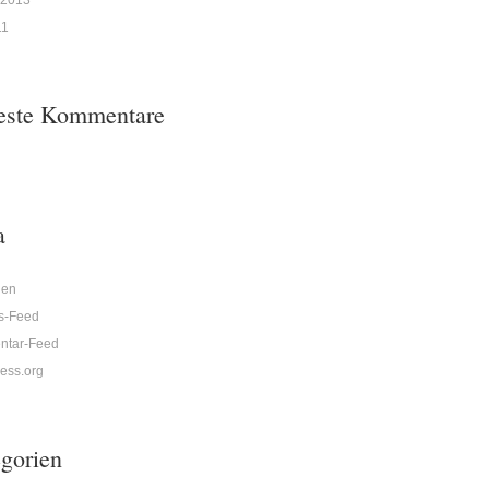
 2013
11
este Kommentare
a
den
gs-Feed
tar-Feed
ess.org
gorien