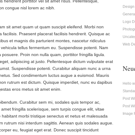
s hendrerit porttitor vel sit amet risus. Pellentesque,
Design
 non congue nisl lorem ac nibh.
Genera
Logo D
am sit amet quam ut quam suscipit eleifend. Morbi non
Photog
 facilisis. Praesent placerat facilisis hendrerit. Quisque ac
Uncate
ibus et magnis dis parturient montes, nascetur ridiculus
Web De
a vehicula tellus fermentum eu. Suspendisse potenti. Nam
suere. Proin non nulla quam, porttitor fringilla ligula.
a eget, adipiscing at justo. Pellentesque dictum vulputate erat
Neue
tumst. Suspendisse potenti. Curabitur aliquam nunc a urna
 metus. Sed condimentum luctus augue a euismod. Mauris
n rutrum est dictum. Quisque imperdiet, nunc eu dapibus
Hello w
egestas eros metus sit amet enim.
Standar
Post Wi
ibendum. Curabitur sem mi, sodales quis tempor ac,
Post Wi
 amet fringilla scelerisque, sem turpis congue elit, vitae
Image P
 habitant morbi tristique senectus et netus et malesuada
um rutrum nisi interdum sagittis. Aenean quis sodales augue.
rper eu, feugiat eget erat. Donec suscipit tincidunt