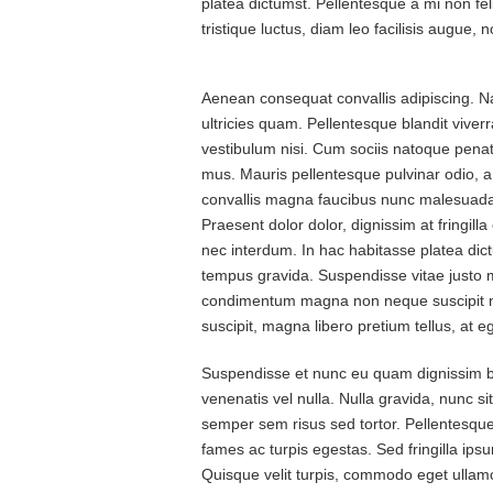
platea dictumst. Pellentesque a mi non feli
tristique luctus, diam leo facilisis augue,
Aenean consequat convallis adipiscing. N
ultricies quam. Pellentesque blandit viverra
vestibulum nisi. Cum sociis natoque penat
mus. Mauris pellentesque pulvinar odio, 
convallis magna faucibus nunc malesuada po
Praesent dolor dolor, dignissim at fringill
nec interdum. In hac habitasse platea dic
tempus gravida. Suspendisse vitae justo
condimentum magna non neque suscipit no
suscipit, magna libero pretium tellus, at 
Suspendisse et nunc eu quam dignissim b
venenatis vel nulla. Nulla gravida, nunc sit
semper sem risus sed tortor. Pellentesque
fames ac turpis egestas. Sed fringilla ips
Quisque velit turpis, commodo eget ullamco