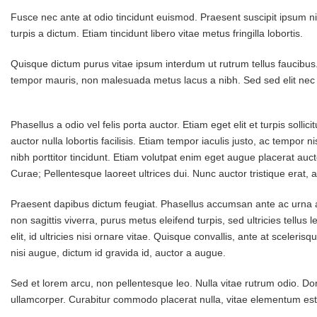
Fusce nec ante at odio tincidunt euismod. Praesent suscipit ipsum n
turpis a dictum. Etiam tincidunt libero vitae metus fringilla lobortis.
Quisque dictum purus vitae ipsum interdum ut rutrum tellus faucibus
tempor mauris, non malesuada metus lacus a nibh. Sed sed elit nec l
Phasellus a odio vel felis porta auctor. Etiam eget elit et turpis sol
auctor nulla lobortis facilisis. Etiam tempor iaculis justo, ac tempor
nibh porttitor tincidunt. Etiam volutpat enim eget augue placerat auct
Curae; Pellentesque laoreet ultrices dui. Nunc auctor tristique erat, 
Praesent dapibus dictum feugiat. Phasellus accumsan ante ac urna a
non sagittis viverra, purus metus eleifend turpis, sed ultricies tellus
elit, id ultricies nisi ornare vitae. Quisque convallis, ante at sceleri
nisi augue, dictum id gravida id, auctor a augue.
Sed et lorem arcu, non pellentesque leo. Nulla vitae rutrum odio. Done
ullamcorper. Curabitur commodo placerat nulla, vitae elementum est 