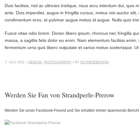
Duis facilisis, nisl ac ultricies tristique, risus arcu interdum dui, 
ante. Duis imperdiet, augue in fringilla cursus, metus nisi auctor elit,
condimentum eros, et pulvinar augue metus id augue. Nulla quis trist
Fusce vitae odio lorem. Donec libero ipsum, rhoncus nec fringilla quis
massa, a sagittis felis dolor eu enim. Nam elementum facilisis enim, 
fermentum urna quis libero vulputate et varius metus scelerisque. Ut e
7. JULI 2011
•
DESIGN
,
PHOTOGRAPHY
• BY
SCHNEIDERSON
Werden Sie Fan von Strandperle-Prerow
Werden Sie unser Facebook-Freund und Sie erhalten immer spannende Berich