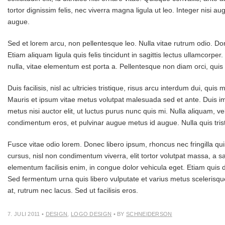
tortor dignissim felis, nec viverra magna ligula ut leo. Integer nisi au
augue.
Sed et lorem arcu, non pellentesque leo. Nulla vitae rutrum odio. Do
Etiam aliquam ligula quis felis tincidunt in sagittis lectus ullamcorp
nulla, vitae elementum est porta a. Pellentesque non diam orci, quis 
Duis facilisis, nisl ac ultricies tristique, risus arcu interdum dui, qu
Mauris et ipsum vitae metus volutpat malesuada sed et ante. Duis imp
metus nisi auctor elit, ut luctus purus nunc quis mi. Nulla aliquam, vel
condimentum eros, et pulvinar augue metus id augue. Nulla quis trist
Fusce vitae odio lorem. Donec libero ipsum, rhoncus nec fringilla qui
cursus, nisl non condimentum viverra, elit tortor volutpat massa, a sa
elementum facilisis enim, in congue dolor vehicula eget. Etiam quis di
Sed fermentum urna quis libero vulputate et varius metus scelerisque.
at, rutrum nec lacus. Sed ut facilisis eros.
7. JULI 2011
•
DESIGN
,
LOGO DESIGN
• BY
SCHNEIDERSON