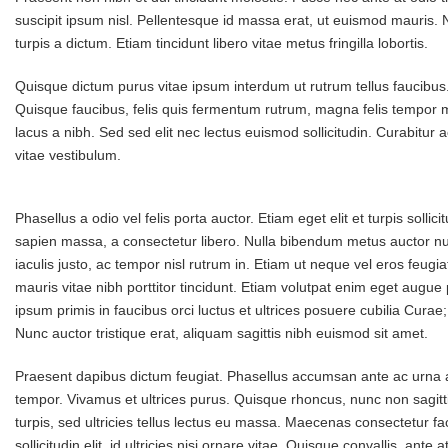
suscipit ipsum nisl. Pellentesque id massa erat, ut euismod mauris.
turpis a dictum. Etiam tincidunt libero vitae metus fringilla lobortis.
Quisque dictum purus vitae ipsum interdum ut rutrum tellus faucibus
Quisque faucibus, felis quis fermentum rutrum, magna felis tempor
lacus a nibh. Sed sed elit nec lectus euismod sollicitudin. Curabitu
vitae vestibulum.
Phasellus a odio vel felis porta auctor. Etiam eget elit et turpis sollic
sapien massa, a consectetur libero. Nulla bibendum metus auctor null
iaculis justo, ac tempor nisl rutrum in. Etiam ut neque vel eros feug
mauris vitae nibh porttitor tincidunt. Etiam volutpat enim eget augue
ipsum primis in faucibus orci luctus et ultrices posuere cubilia Curae;
Nunc auctor tristique erat, aliquam sagittis nibh euismod sit amet.
Praesent dapibus dictum feugiat. Phasellus accumsan ante ac urna a
tempor. Vivamus et ultrices purus. Quisque rhoncus, nunc non sagitti
turpis, sed ultricies tellus lectus eu massa. Maecenas consectetur fac
sollicitudin elit, id ultricies nisi ornare vitae. Quisque convallis, an